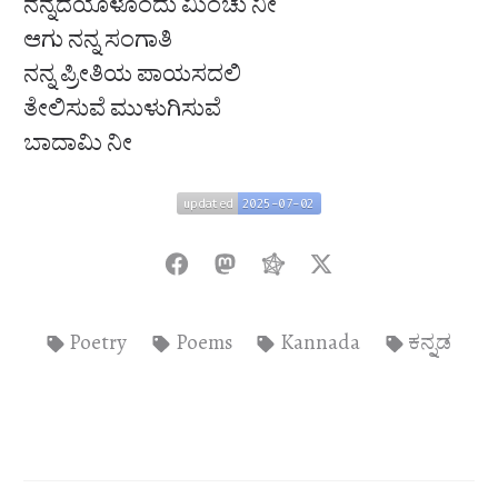
ನನ್ನೆದೆಯೊಳೊಂದು ಮಿಂಚು ನೀ
ಆಗು ನನ್ನ ಸಂಗಾತಿ
ನನ್ನ ಪ್ರೀತಿಯ ಪಾಯಸದಲಿ
ತೇಲಿಸುವೆ ಮುಳುಗಿಸುವೆ
ಬಾದಾಮಿ ನೀ
updated
2025-07-02
updated
2025-07-02
Poetry
Poems
Kannada
ಕನ್ನಡ